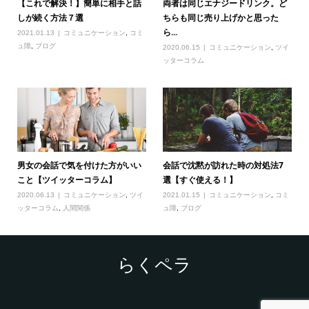
【これで解決！】簡単に相手と話
両者は同じエナジードリンク。ど
しが続く方法７選
ちらも同じ売り上げかと思った
ら...
2021.01.13
コミュニケーション
,
コミ
ュ障
,
ブログ
2020.06.15
コミュニケーション
,
ツイ
ッターコラム
男女の会話で気を付けた方がいい
会話で沈黙が訪れた時の対処法7
こと【ツイッターコラム】
選【すぐ使える！】
2020.06.13
コミュニケーション
,
ツイ
2021.01.15
コミュニケーション
,
コミ
ッターコラム
,
人間関係
ュ障
,
ブログ
らくペラ