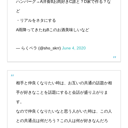
ハンバーグ→A洋食Bお肉好きC誰と？D家で作る？な
ど
・リアルをネタにする
A雨降ってきたねBこのお酒美味しいなど
— らくペラ (@sho_skrr)
June 4, 2020
相手と仲良くなりたい時は、お互いの共通の話題か相
手が好きなことを話題にすると会話が盛り上がりま
す。
なので仲良くなりたいなと思う人がいた時は、この人
との共通点は何だろう？この人は何が好きなんだろ