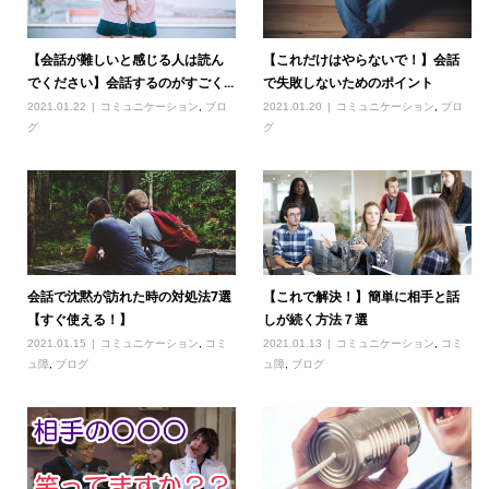
【会話が難しいと感じる人は読ん
【これだけはやらないで！】会話
でください】会話するのがすごく...
で失敗しないためのポイント
2021.01.22
コミュニケーション
,
ブロ
2021.01.20
コミュニケーション
,
ブロ
グ
グ
会話で沈黙が訪れた時の対処法7選
【これで解決！】簡単に相手と話
【すぐ使える！】
しが続く方法７選
2021.01.15
コミュニケーション
,
コミ
2021.01.13
コミュニケーション
,
コミ
ュ障
,
ブログ
ュ障
,
ブログ