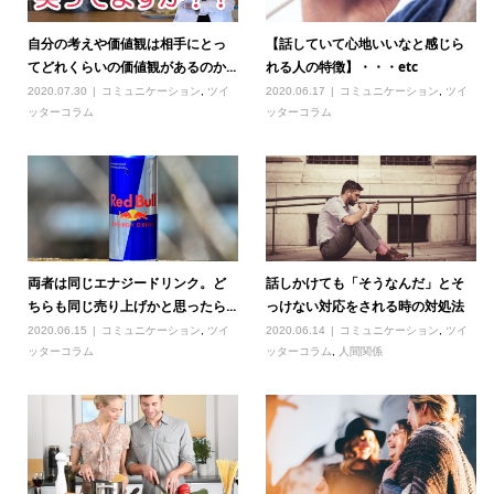
自分の考えや価値観は相手にとっ
【話していて心地いいなと感じら
てどれくらいの価値観があるのか...
れる人の特徴】・・・etc
2020.07.30
コミュニケーション
,
ツイ
2020.06.17
コミュニケーション
,
ツイ
ッターコラム
ッターコラム
両者は同じエナジードリンク。ど
話しかけても「そうなんだ」とそ
ちらも同じ売り上げかと思ったら...
っけない対応をされる時の対処法
2020.06.15
コミュニケーション
,
ツイ
2020.06.14
コミュニケーション
,
ツイ
ッターコラム
ッターコラム
,
人間関係