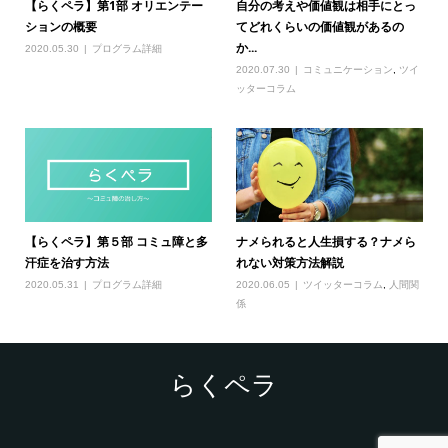
【らくペラ】第1部 オリエンテー
自分の考えや価値観は相手にとっ
ションの概要
てどれくらいの価値観があるの
か...
2020.05.30
プログラム詳細
2020.07.30
コミュニケーション
,
ツイ
ッターコラム
【らくペラ】第５部 コミュ障と多
ナメられると人生損する？ナメら
汗症を治す方法
れない対策方法解説
2020.05.31
プログラム詳細
2020.06.05
ツイッターコラム
,
人間関
係
らくペラ