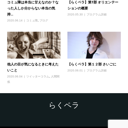
コミュ障は本当に甘えなのか？な
【らくペラ】第1部 オリエンテー
った人しか分からない本当の気
ションの概要
持...
2020.05.30
プログラム詳細
2020.06.14
コミュ障
,
ブログ
他人の目が気になるときに考えた
【らくペラ】第１２部 さいごに
いこと
2020.06.01
プログラム詳細
2020.06.04
ツイッターコラム
,
人間関
係
らくペラ