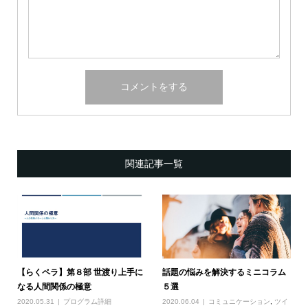
関連記事一覧
【らくペラ】第８部 世渡り上手に
話題の悩みを解決するミニコラム
なる人間関係の極意
５選
2020.05.31
プログラム詳細
2020.06.04
コミュニケーション
,
ツイ