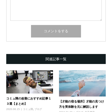
関連記事一覧
コミュ障の改善におすすめ記事１
【才能の宿る場所】才能の見つけ
３選【まとめ】
方を実体験を元に解説します
2020.06.15
コミュ障
,
ブログ