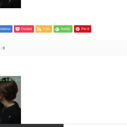
Hatena
Pocket
RSS
feedly
Pin it
:
0