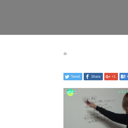
Tweet
Share
+1