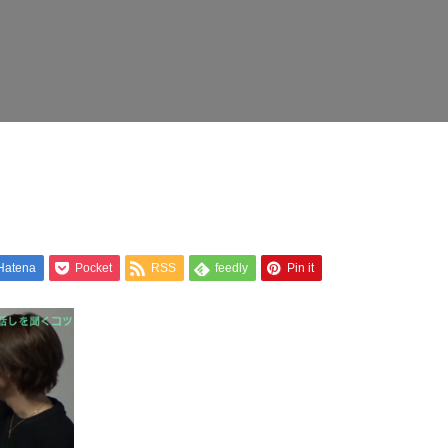
Hatena
Pocket
RSS
feedly
Pin it