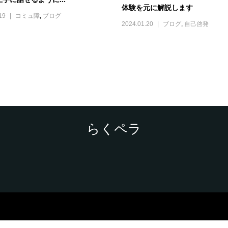
体験を元に解説します
19
コミュ障
,
ブログ
2024.01.20
ブログ
,
自己啓発
らくペラ