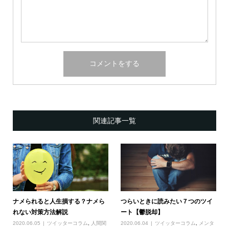
関連記事一覧
ナメられると人生損する？ナメら
つらいときに読みたい７つのツイ
れない対策方法解説
ート【鬱脱却】
2020.06.05
ツイッターコラム
,
人間関
2020.06.04
ツイッターコラム
,
メンタ