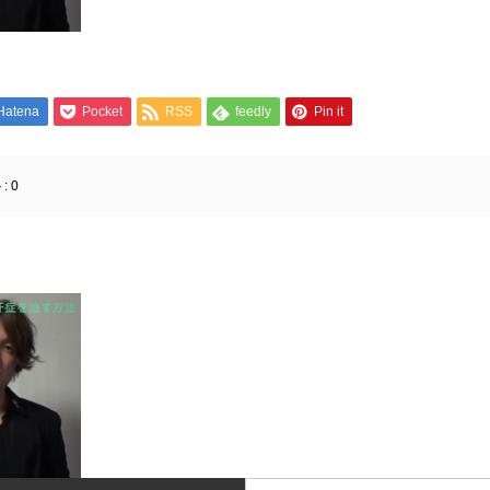
Hatena
Pocket
RSS
feedly
Pin it
:
0