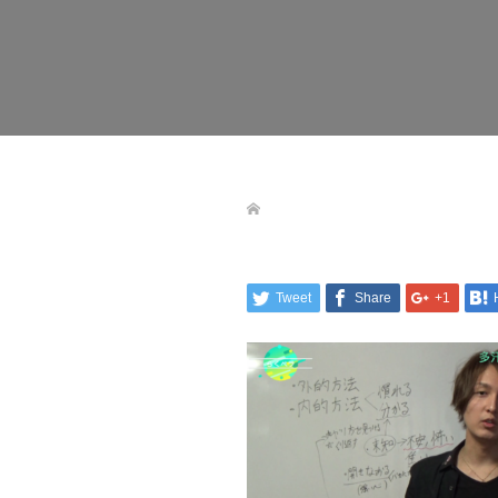
Tweet
Share
+1