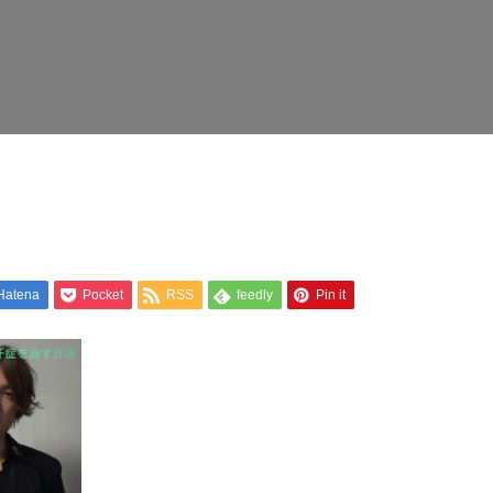
Hatena
Pocket
RSS
feedly
Pin it