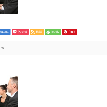
Hatena
Pocket
RSS
feedly
Pin it
:
0