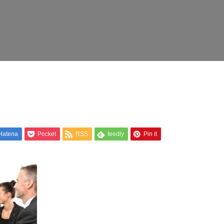
Hatena
Pocket
RSS
feedly
Pin it