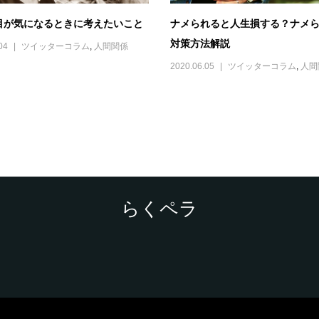
目が気になるときに考えたいこと
ナメられると人生損する？ナメ
対策方法解説
04
ツイッターコラム
,
人間関係
2020.06.05
ツイッターコラム
,
人間
らくペラ