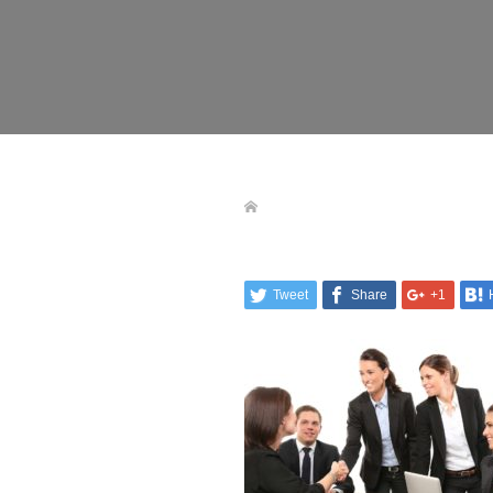
Tweet
Share
+1