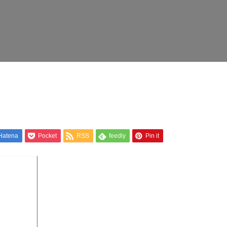
Hatena
Pocket
RSS
feedly
Pin it