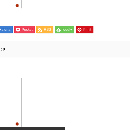
Hatena
Pocket
RSS
feedly
Pin it
:
0