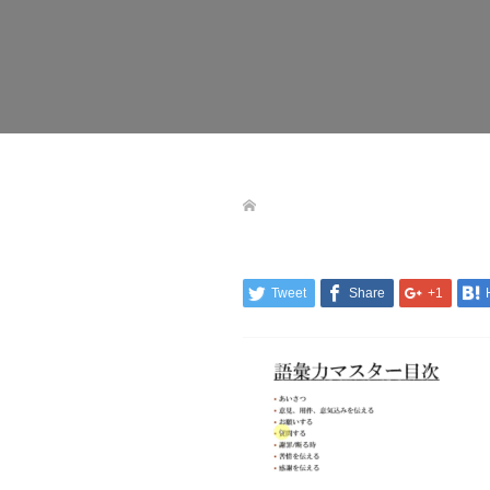
Tweet
Share
+1