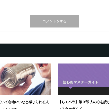
ていて心地いいなと感じられる人
【らくペラ】第９部 人の心を読
・・・etc
マスターガイド