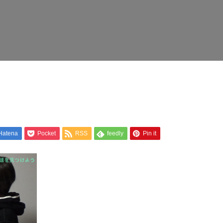
Hatena
Pocket
RSS
feedly
Pin it