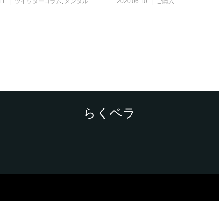
11
ツイッターコラム
,
メンタル
2020.06.10
ご購入
らくペラ