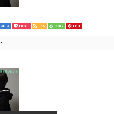
Hatena
Pocket
RSS
feedly
Pin it
:
0