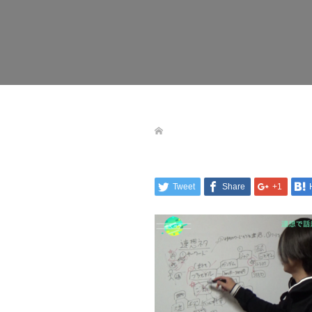
Tweet
Share
+1