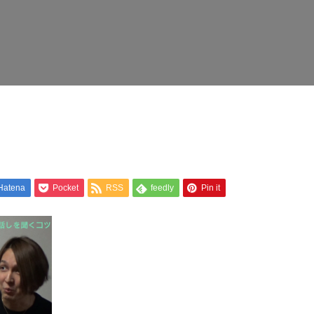
Hatena
Pocket
RSS
feedly
Pin it