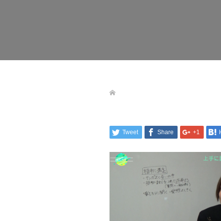
Tweet
Share
+1