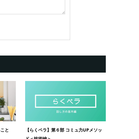
いこと
【らくペラ】第６部 コミュ力UPメソッ
ド＜技術編＞