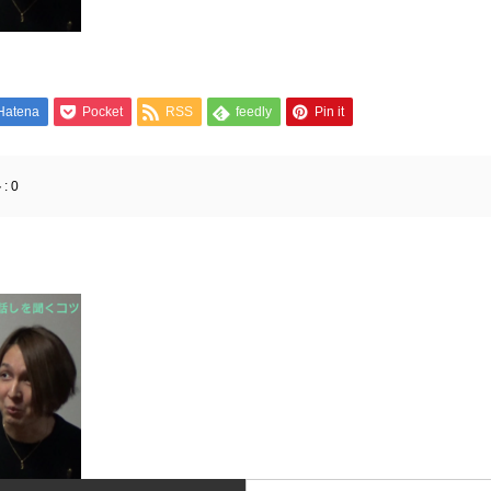
Hatena
Pocket
RSS
feedly
Pin it
:
0