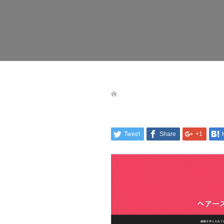
Tweet
Share
+1