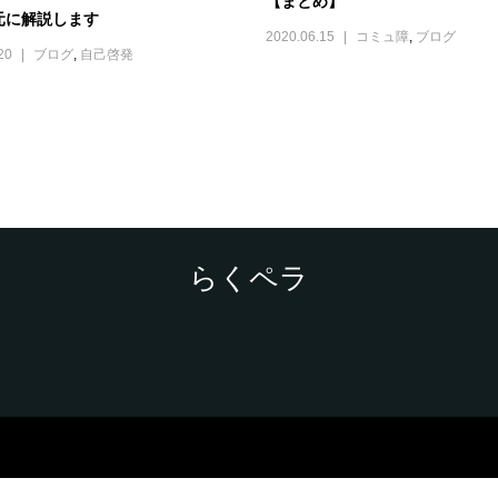
【まとめ】
元に解説します
2020.06.15
コミュ障
,
ブログ
20
ブログ
,
自己啓発
らくペラ