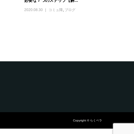
必要な７つのステップ【解...
2020.08.30
コミュ障
,
ブログ
Copyright © らくペラ