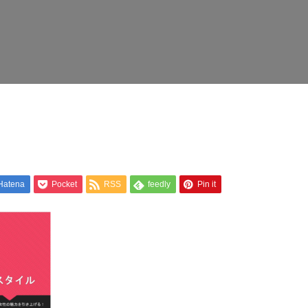
Hatena
Pocket
RSS
feedly
Pin it