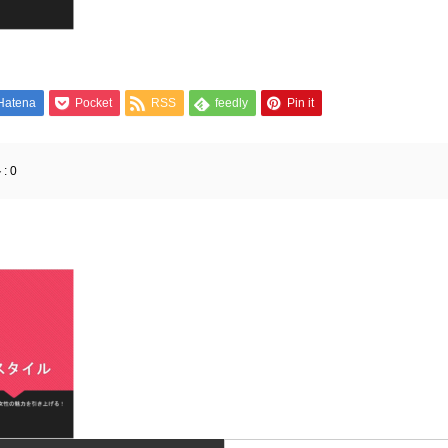
Hatena
Pocket
RSS
feedly
Pin it
:
0