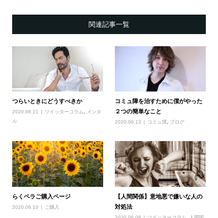
関連記事一覧
つらいときにどうすべきか
コミュ障を治すために僕がやった
２つの簡単なこと
2020.06.11
ツイッターコラム
,
メンタ
ル
2020.06.13
コミュ障
,
ブログ
らくペラご購入ページ
【人間関係】意地悪で嫌いな人の
対処法
2020.06.10
ご購入
2020.06.08
ツイッターコラム
,
人間関